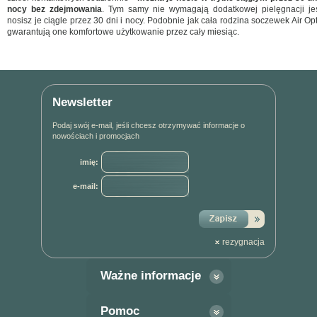
nocy bez zdejmowania
. Tym samy nie wymagają dodatkowej pielęgnacji jeś
nosisz je ciągle przez 30 dni i nocy. Podobnie jak cała rodzina soczewek Air Opt
gwarantują one komfortowe użytkowanie przez cały miesiąc.
Newsletter
Podaj swój e-mail, jeśli chcesz otrzymywać informacje o
nowościach i promocjach
imię:
e-mail:
rezygnacja
Ważne informacje
Pomoc