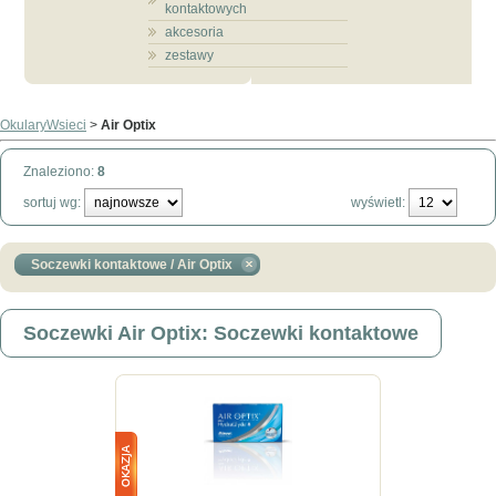
kontaktowych
akcesoria
zestawy
OkularyWsieci
>
Air Optix
Znaleziono:
8
sortuj wg:
wyświetl:
Soczewki kontaktowe / Air Optix
Soczewki Air Optix: Soczewki kontaktowe