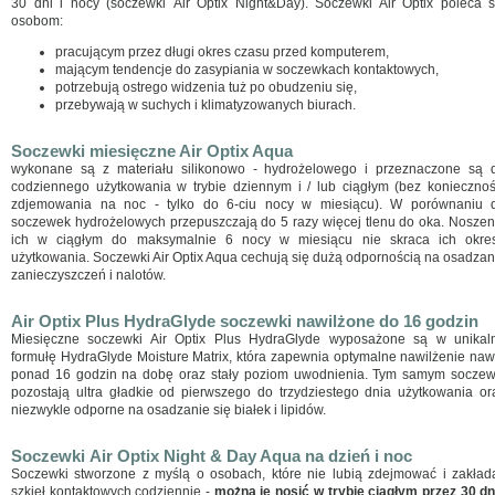
30 dni i nocy (soczewki Air Optix Night&Day). Soczewki Air Optix poleca s
osobom:
pracującym przez długi okres czasu przed komputerem,
mającym tendencje do zasypiania w soczewkach kontaktowych,
potrzebują ostrego widzenia tuż po obudzeniu się,
przebywają w suchych i klimatyzowanych biurach.
Soczewki miesięczne Air Optix Aqua
wykonane są z materiału silikonowo - hydrożelowego i przeznaczone są 
codziennego użytkowania w trybie dziennym i / lub ciągłym (bez koniecznoś
zdjemowania na noc - tylko do 6-ciu nocy w miesiącu). W porównaniu 
soczewek hydrożelowych przepuszczają do 5 razy więcej tlenu do oka. Noszen
ich w ciągłym do maksymalnie 6 nocy w miesiącu nie skraca ich okre
użytkowania. Soczewki Air Optix Aqua cechują się dużą odpornością na osadzan
zanieczyszczeń i nalotów.
Air Optix Plus HydraGlyde soczewki nawilżone do 16 godzin
Miesięczne soczewki Air Optix Plus HydraGlyde wyposażone są w unikal
formułę
HydraGlyde Moisture Matrix, która zapewnia optymalne nawilżenie naw
ponad 16 godzin na dobę oraz stały poziom uwodnienia. Tym samym soczew
pozostają ultra gładkie od pierwszego do trzydziestego dnia użytkowania or
niezwykle odporne na osadzanie się białek i lipidów.
Soczewki Air Optix Night & Day Aqua na dzień i noc
Soczewki stworzone z myślą o osobach, które nie lubią zdejmować i zakład
szkieł kontaktowych codziennie -
można je nosić w trybie ciągłym przez 30 dni