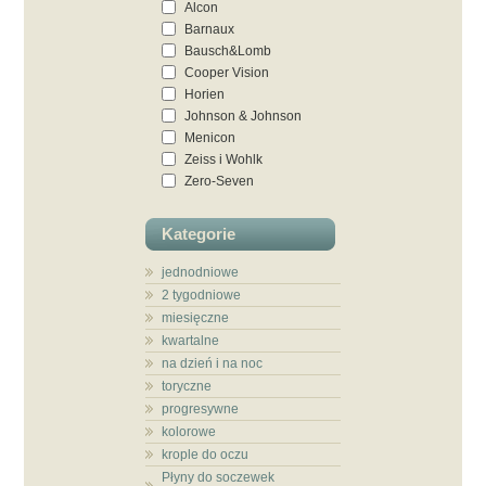
Alcon
Barnaux
Bausch&Lomb
Cooper Vision
Horien
Johnson & Johnson
Vision Care
Menicon
Zeiss i Wohlk
Zero-Seven
Kategorie
jednodniowe
2 tygodniowe
miesięczne
kwartalne
na dzień i na noc
toryczne
progresywne
kolorowe
krople do oczu
Płyny do soczewek