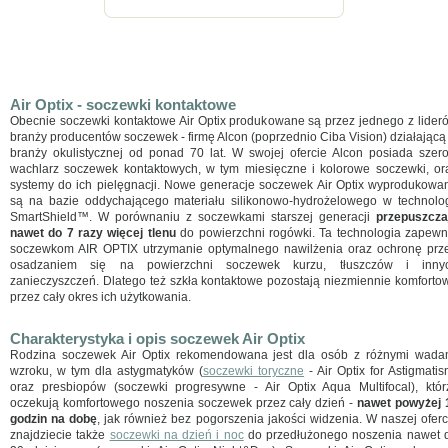
Air Optix - soczewki kontaktowe
Obecnie soczewki kontaktowe Air Optix produkowane są przez jednego z lider
branży producentów soczewek - firmę Alcon (poprzednio
Ciba Vision) działającą
branży okulistycznej od ponad 70 lat. W swojej ofercie Alcon posiada szero
wachlarz soczewek kontaktowych, w tym miesięczne i kolorowe soczewki, or
systemy do ich pielęgnacji. Nowe generacje soczewek Air Optix wyprodukowa
są na bazie oddychającego materiału silikonowo-hydrożelowego w technolog
SmartShield™. W porównaniu z soczewkami starszej generacji
przepuszcza
nawet do 7 razy więcej tlenu
do powierzchni rogówki. Ta technologia zapewn
soczewkom AIR OPTIX utrzymanie optymalnego nawilżenia oraz ochronę prz
osadzaniem się na powierzchni soczewek kurzu, tłuszczów i inny
zanieczyszczeń. Dlatego też szkła kontaktowe pozostają niezmiennie komforto
przez cały okres ich użytkowania.
Charakterystyka i opis soczewek Air Optix
Rodzina soczewek Air Optix rekomendowana jest dla osób z różnymi wada
wzroku, w tym dla astygmatyków (
soczewki toryczne
- Air Optix for Astigmatis
oraz presbiopów (soczewki progresywne - Air Optix Aqua Multifocal), któr
oczekują komfortowego noszenia soczewek przez cały dzień -
nawet powyżej 
godzin na dobę
, jak również bez pogorszenia jakości widzenia. W naszej oferc
znajdziecie także
soczewki na dzień i noc
do przedłużonego noszenia nawet 