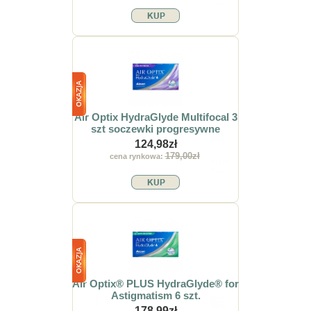
Air Optix HydraGlyde Multifocal 3
szt soczewki progresywne
124,98zł
179,00zł
cena rynkowa:
Air Optix® PLUS HydraGlyde® for
Astigmatism 6 szt.
178,99zł