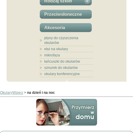
Rodzaj szkieł
Przeciwsłoneczne
Akcesoria
płyny do czyszczenia
okularów
etui na okulary
mikrofaza
łańcuszki do okularów
sznurek do okularów
okulary konferencyjne
OkularyWsieci
>
na dzień i na noc