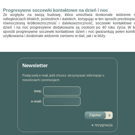
Progresywne soczewki kontaktowe na dzień i noc
Ze względu na swoją budowę, która umożliwia doskonałe widzenie 
odległościach bliskich, pośrednich i dalekich, korygując w ten sposób prezbiopie
równoczesną krótkowzroczność i dalekowzroczność, soczewki kontaktowe 
dzień i na noc progresywne dedykowane są osobom po 40 roku życia. W t
sposób progresywne soczewki kontaktowe dzień i noc gwarantują pełen komfo
użytkowania i doskonałe widzenie zarówno w dali, jak i w bliży.
Newsletter
Podaj swój e-mail, jeśli chcesz otrzymywać informacje o
nowościach i promocjach
imię:
e-mail:
rezygnacja