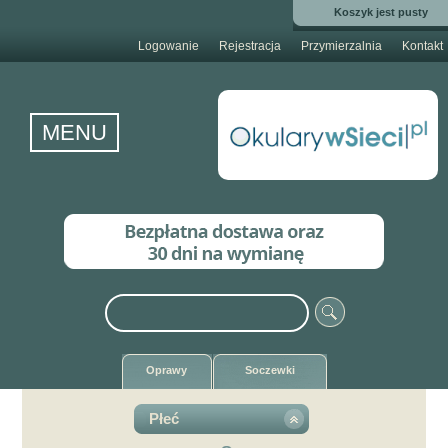
Koszyk jest pusty
Logowanie
Rejestracja
Przymierzalnia
Kontakt
MENU
Oprawy
Soczewki
Płeć