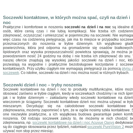
Soczewki kontaktowe, w których można spać, czyli na dzień i
noc
Praktyczne i komfortowe w noszeniu
soczewki na dzień i na noc
są idealne d
osób, które cenią czas i nie lubią komplikacji. Nie trzeba ich codzienn
zdejmować, oczyszczać i umieszczać w pojemniczku na soczewki. Nie wymaga
więc czasu na codzienną pielęgnację, jak ma to miejsce w przypadku soczew
przeznaczonych do noszenia w trybie dziennym. Ich wyjątkowo gład
powierzchnia, która jest odporna na gromadzenie się osadów białkowych
lipidowych oraz wysoka przepuszczalność powietrza sprawiają, że można je
powodzeniem nosić 24 godziny na dobę i nie trzeba ich zdejmować do snu.
naszej ofercie znajdują się wysokiej jakości soczewki na dzień i noc, któ
pozwalają na wygodne i praktycznie bezobsługowe korzystanie z soczew
kontaktowych. Przy użytku ciągłym nie wymagają pielęgnacji za pomocą
płynu 
soczewek
. Co istotne, soczewki na dzień i noc można nosić w różnych trybach.
Soczewki dzień i noc – tryby noszenia
Soczewki kontaktowe na dzień i noc to produkty multifunkcyjne, które moż
stosować zarówno w trybie ciągłym, kiedy w soczewkach chodzimy i w nich śpim
jak i w trybie dziennym – zakładamy wtedy soczewki kontaktowe na dzień
wieczorem je ściągamy. Soczewki kontaktowe dzień noc można używać w tryb
mieszanym. Decydując się na całodobowe soczewki kontaktowe b
zdejmowania, możemy zapomnieć o tym, że w ogóle nosimy szkła kontaktowe. 
one niezwykle praktyczne, a ich wyjątkowa budowa gwarantuje pełen komfo
noszenia. Od rodzaju soczewek zależy to, ile możemy w nich chodzić b
zdejmowania, np.
soczewki kontaktowe na dzień i noc Acuvue Oasys
dedykowa
są do ciągłego stosowania przez tydzień, natomiast
soczewki PureVision 2
moż
używać non stop przez miesiąc.