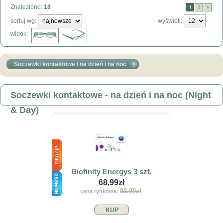
Znaleziono:
18
1
2
>
sortuj wg:
wyświetl:
widok:
Soczewki kontaktowe / na dzień i na noc
Soczewki kontaktowe - na dzień i na noc (Night
& Day)
Biofinity Energys 3 szt.
68,99zł
92,00zł
cena rynkowa: