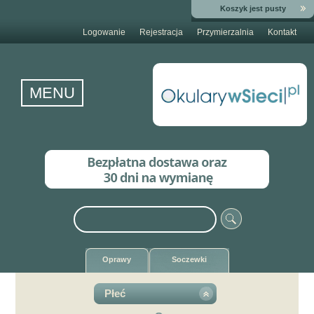
Koszyk jest pusty
Logowanie
Rejestracja
Przymierzalnia
Kontakt
MENU
Oprawy
Soczewki
Płeć