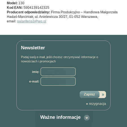
Model:
130
Kod EAN:
5904139142325
Producent odpowiedzialny:
Firma Produkcyjno – Handlowa Małgorzata
Hadaś-Marciniak, ul. Anielewicza 30/27, 01-052 Warszawa,
email:
galanteria3@wp.pl
Newsletter
Podaj swój e-mail, jeśli chcesz otrzymywać informacje o
nowościach i promocjach
imię:
e-mail:
rezygnacja
Ważne informacje