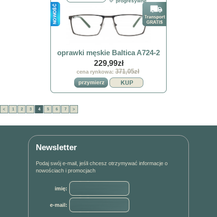
progresywne
oprawki męskie Baltica A724-2
229,99zł
371,05zł
cena rynkowa:
<
1
2
3
4
5
6
7
>
Newsletter
Podaj swój e-mail, jeśli chcesz otrzymywać informacje o
nowościach i promocjach
imię:
e-mail: