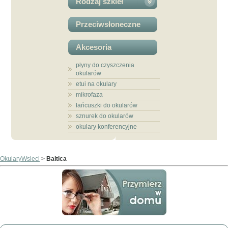
Rodzaj szkieł
Przeciwsłoneczne
Akcesoria
płyny do czyszczenia
okularów
etui na okulary
mikrofaza
łańcuszki do okularów
sznurek do okularów
okulary konferencyjne
OkularyWsieci
>
Baltica