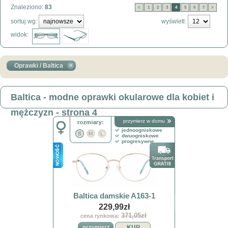
Znaleziono:
83
<
1
2
3
4
5
6
7
>
sortuj wg:
wyświetl:
widok:
Oprawki / Baltica
Baltica - modne oprawki okularowe dla kobiet i
mężczyzn - strona 4
przymierz w domu
jednoogniskowe
dwuogniskowe
progresywne
Baltica damskie A163-1
229,99zł
371,05zł
cena rynkowa: