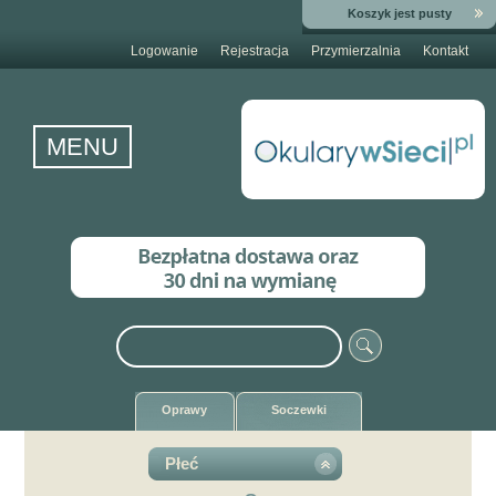
Koszyk jest pusty
Logowanie
Rejestracja
Przymierzalnia
Kontakt
MENU
Oprawy
Soczewki
Płeć