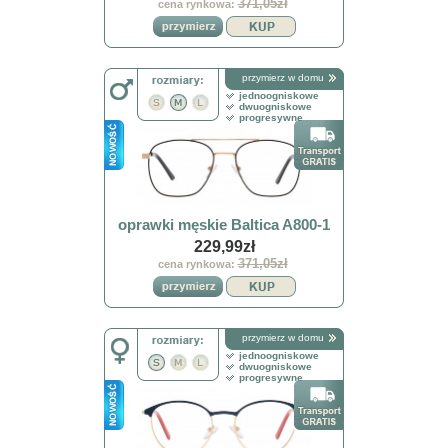
371,05zł
cena rynkowa:
przymierz w domu
jednoogniskowe
dwuogniskowe
progresywne
oprawki męskie Baltica A800-1
229,99zł
371,05zł
cena rynkowa:
przymierz w domu
jednoogniskowe
dwuogniskowe
progresywne