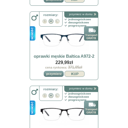
przymierz w domu
jednoogniskowe
dwuogniskowe
progresywne
oprawki męskie Baltica A972-2
229,99zł
371,05zł
cena rynkowa:
przymierz w domu
jednoogniskowe
dwuogniskowe
progresywne