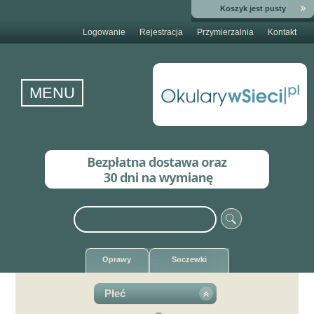
Koszyk jest pusty
Logowanie
Rejestracja
Przymierzalnia
Kontakt
MENU
Oprawy
Soczewki
Płeć