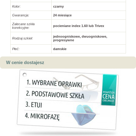
Kolor:
czarny
Gwarancja:
24 miesiące
Zalecane szkła
pocieniane index 1.60 lub Trivex
korekcyjne:
jednoogniskowe, dwuogniskowe,
Rodzaj szkieł:
progresywne
Płeć:
damskie
W cenie dostajesz