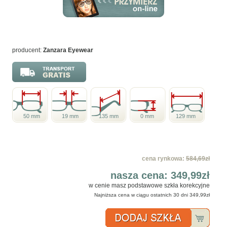
producent:
Zanzara Eyewear
50 mm
19 mm
135 mm
0 mm
129 mm
cena rynkowa:
584,69zł
nasza cena:
349,99zł
w cenie masz podstawowe szkła korekcyjne
Najniższa cena w ciągu ostatnich 30 dni
349,99zł