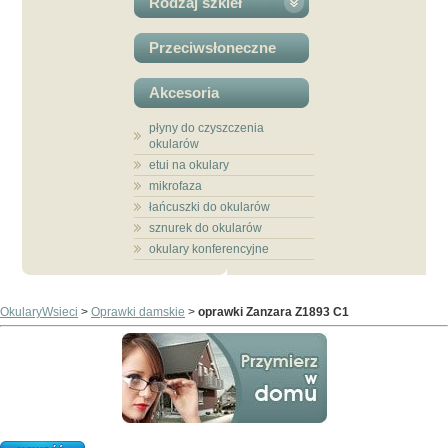
Rodzaj szkieł
Przeciwsłoneczne
Akcesoria
płyny do czyszczenia
okularów
etui na okulary
mikrofaza
łańcuszki do okularów
sznurek do okularów
okulary konferencyjne
OkularyWsieci
>
Oprawki damskie
>
oprawki Zanzara Z1893 C1