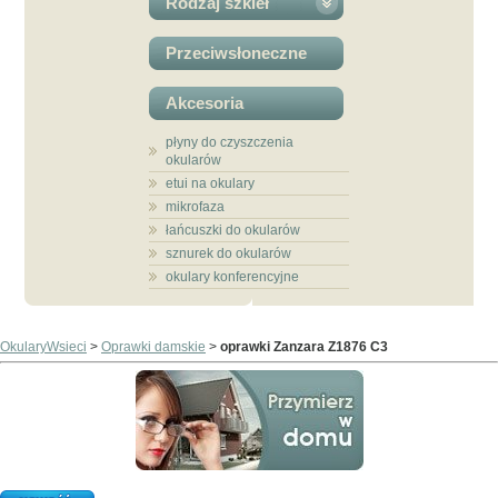
Rodzaj szkieł
Przeciwsłoneczne
Akcesoria
płyny do czyszczenia
okularów
etui na okulary
mikrofaza
łańcuszki do okularów
sznurek do okularów
okulary konferencyjne
OkularyWsieci
>
Oprawki damskie
>
oprawki Zanzara Z1876 C3