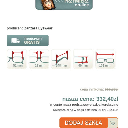
producent:
Zanzara Eyewear
51 mm
19 mm
140 mm
49 mm
131 mm
cena rynkowa:
555,30zł
nasza cena:
332,40zł
w cenie masz podstawowe szkła korekcyjne
Najniższa cena w ciągu ostatnich 30 dni
332,40zł