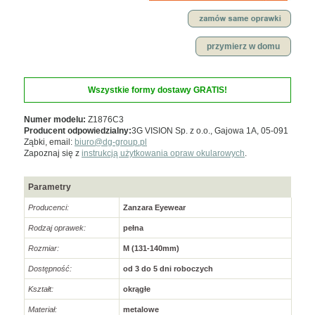
przymierz w domu
Wszystkie formy dostawy GRATIS!
Numer modelu:
Z1876C3
Producent odpowiedzialny:
3G VISION Sp. z o.o., Gajowa 1A, 05-091
Ząbki, email:
biuro@dg-group.pl
Zapoznaj się z
instrukcją użytkowania opraw okularowych
.
Parametry
Producenci:
Zanzara Eyewear
Rodzaj oprawek:
pełna
Rozmiar:
M (131-140mm)
Dostępność:
od 3 do 5 dni roboczych
Kształt:
okrągłe
Materiał:
metalowe