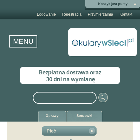
Koszyk jest pusty
Logowanie
Rejestracja
Przymierzalnia
Kontakt
MENU
Oprawy
Soczewki
Płeć