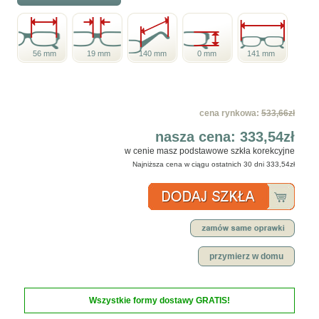
56 mm
19 mm
140 mm
0 mm
141 mm
cena rynkowa:
533,66zł
nasza cena:
333,54zł
w cenie masz podstawowe szkła korekcyjne
Najniższa cena w ciągu ostatnich 30 dni
333,54zł
przymierz w domu
Wszystkie formy dostawy GRATIS!