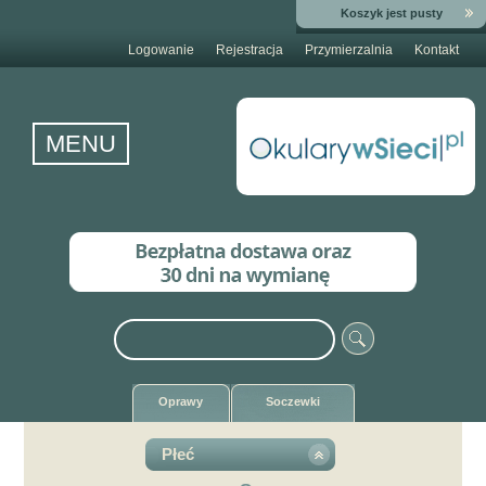
Koszyk jest pusty
Logowanie
Rejestracja
Przymierzalnia
Kontakt
MENU
Oprawy
Soczewki
Płeć