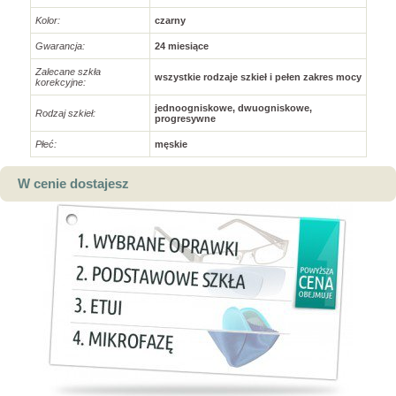
Kolor:
czarny
Gwarancja:
24 miesiące
Zalecane szkła
wszystkie rodzaje szkieł i pełen zakres mocy
korekcyjne:
jednoogniskowe, dwuogniskowe,
Rodzaj szkieł:
progresywne
Płeć:
męskie
W cenie dostajesz