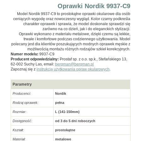
Oprawki Nordik 9937-C9
Model Nordik 9937-C9 to prostokątne oprawki okularowe dla osób
ceniących wygodę oraz nowoczesny wygląd. Kolor czarny podkreśla
charakter oprawek i sprawia, że model doskonale sprawdzi się
zarówno na co dzień, jak i do eleganckich stylizacji.
Oprawki wykonano z materiału metalowe, dzięki czemu są lekkie,
trwałe i komfortowe podczas codziennego użytkowania. Model
polecany jest dla klientów poszukujących modnych oprawek męskie z
możliwością montażu różnych rodzajów szkieł korekcyjnych.
Numer modelu:
9937-C9
Producent odpowiedzialny:
Prostaf sp. z o.o. sp.k., Stefańskiego 13,
62-002 Suchy Las, email:
bergman@bergman.pl
Zapoznaj się z
instrukcją użytkowania opraw okularowych
.
Parametry
Producenci:
Nordik
Rodzaj oprawek:
pełna
Rozmiar:
L (141-150mm)
Dostępność:
od 3 do 5 dni roboczych
Kształt:
prostokątne
Materiał:
metalowe