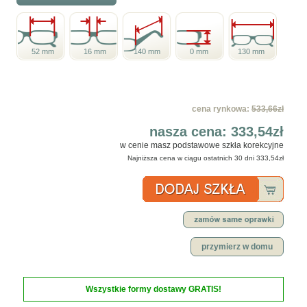
52 mm
16 mm
140 mm
0 mm
130 mm
cena rynkowa:
533,66zł
nasza cena:
333,54zł
w cenie masz podstawowe szkła korekcyjne
Najniższa cena w ciągu ostatnich 30 dni
333,54zł
przymierz w domu
Wszystkie formy dostawy GRATIS!