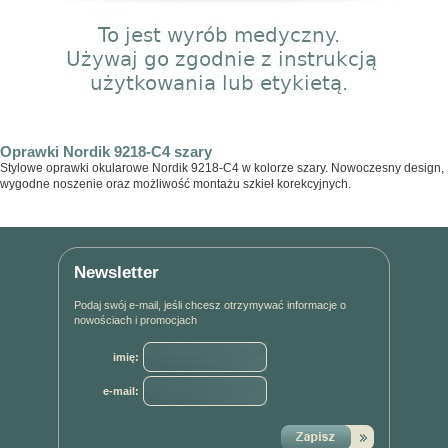
Oprawki Nordik 9218-C4 szary
Stylowe oprawki okularowe Nordik 9218-C4 w kolorze szary. Nowoczesny design,
wygodne noszenie oraz możliwość montażu szkieł korekcyjnych.
Newsletter
Podaj swój e-mail, jeśli chcesz otrzymywać informacje o
nowościach i promocjach
imię:
e-mail: