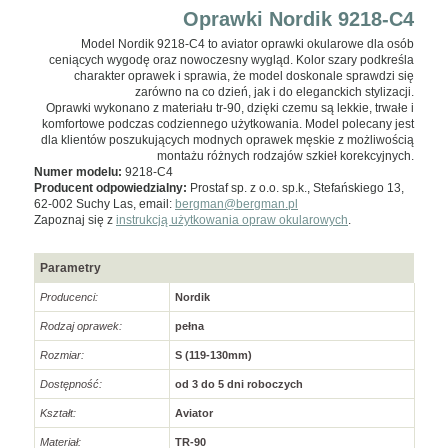
Oprawki Nordik 9218-C4
Model Nordik 9218-C4 to aviator oprawki okularowe dla osób
ceniących wygodę oraz nowoczesny wygląd. Kolor szary podkreśla
charakter oprawek i sprawia, że model doskonale sprawdzi się
zarówno na co dzień, jak i do eleganckich stylizacji.
Oprawki wykonano z materiału tr-90, dzięki czemu są lekkie, trwałe i
komfortowe podczas codziennego użytkowania. Model polecany jest
dla klientów poszukujących modnych oprawek męskie z możliwością
montażu różnych rodzajów szkieł korekcyjnych.
Numer modelu:
9218-C4
Producent odpowiedzialny:
Prostaf sp. z o.o. sp.k., Stefańskiego 13,
62-002 Suchy Las, email:
bergman@bergman.pl
Zapoznaj się z
instrukcją użytkowania opraw okularowych
.
Parametry
Producenci:
Nordik
Rodzaj oprawek:
pełna
Rozmiar:
S (119-130mm)
Dostępność:
od 3 do 5 dni roboczych
Kształt:
Aviator
Materiał:
TR-90