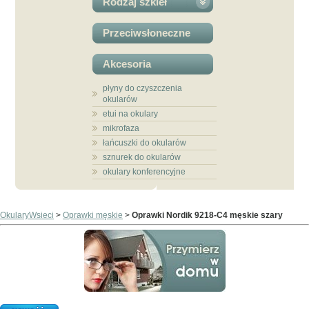
Rodzaj szkieł
Przeciwsłoneczne
Akcesoria
płyny do czyszczenia
okularów
etui na okulary
mikrofaza
łańcuszki do okularów
sznurek do okularów
okulary konferencyjne
OkularyWsieci
>
Oprawki męskie
>
Oprawki Nordik 9218-C4 męskie szary