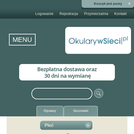
Koszyk jest pusty
Logowanie
Rejestracja
Przymierzalnia
Kontakt
MENU
Oprawy
Soczewki
Płeć