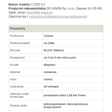
Numer modelu:
C1910 C1
Producent odpowiedzialny:
3G VISION Sp. z o.o., Gajowa 1A, 05-091
Ząbki, email:
biuro@dg-group.pl
Zapoznaj się z
instrukcją użytkowania opraw okularowych
.
Parametry
Producenci:
Civetta
Rodzaj oprawek:
na żyłkę
Rozmiar:
M (131-140mm)
Dostępność:
od 3 do 5 dni roboczych
Kształt:
Wayfarer
Materiał:
metalowe
Kolor:
czarny
Gwarancja:
24 miesiące
Zalecane szkła
pocieniane index 1.60 lub Trivex
korekcyjne:
jednoogniskowe, dwuogniskowe,
Rodzaj szkieł:
progresywne