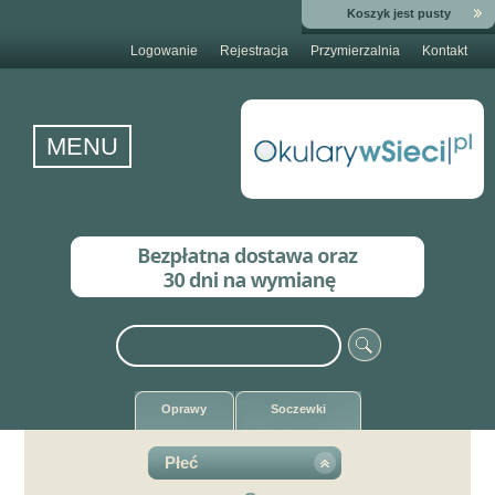
Koszyk jest pusty
Logowanie
Rejestracja
Przymierzalnia
Kontakt
MENU
Oprawy
Soczewki
Płeć