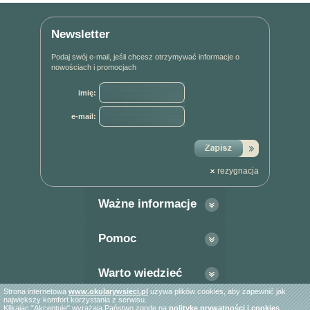
Newsletter
Podaj swój e-mail, jeśli chcesz otrzymywać informacje o
nowościach i promocjach
imię:
e-mail:
rezygnacja
Ważne informacje
Pomoc
Warto wiedzieć
Strona internetowa
www.okularywsieci.pl
używa plików cookies, aby zapewnić jak
Oprawki męskie
Oprawki damskie
Soczewki kontaktowe
największy komfort korzystania z serwisu.
Okulary przeciwsłoneczne
Jak kupować
WARTO WIEDZIEĆ
Klikając "Akceptuję" wyrażają Państwo zgodę na
politykę prywatności i cookies
.