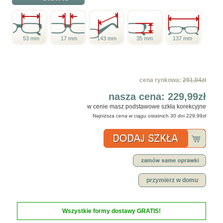
53 mm
17 mm
143 mm
35 mm
137 mm
cena rynkowa:
291,04zł
nasza cena:
229,99zł
w cenie masz podstawowe szkła korekcyjne
Najniższa cena w ciągu ostatnich 30 dni
229,99zł
przymierz w domu
Wszystkie formy dostawy GRATIS!