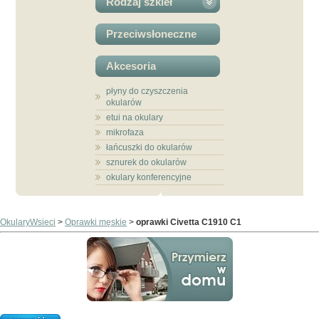
Rodzaj szkieł
Przeciwsłoneczne
Akcesoria
płyny do czyszczenia
okularów
etui na okulary
mikrofaza
łańcuszki do okularów
sznurek do okularów
okulary konferencyjne
OkularyWsieci
>
Oprawki męskie
>
oprawki Civetta C1910 C1