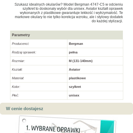
Szukasz idealnych okularów? Model Bergman 4747-C5 w odcieniu
szylkret to doskonały wybór dla unisex. Aviator kształt oprawek
wykonanych z plastikowe gwarantuje lekkość i wytrzymałość. Te
markowe okulary to nie tylko korekcja wzroku, ale i stylowy dodatek
do każdej stylizacji.
Parametry
Producenci:
Bergman
Rodzaj oprawek:
pełna
Rozmiar:
M (131-140mm)
Kształt:
Aviator
Materiał:
plastikowe
Kolor:
szylkret
Płeć:
unisex
W cenie dostajesz