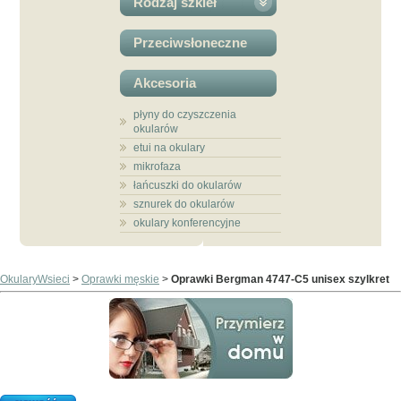
Rodzaj szkieł
Przeciwsłoneczne
Akcesoria
płyny do czyszczenia
okularów
etui na okulary
mikrofaza
łańcuszki do okularów
sznurek do okularów
okulary konferencyjne
OkularyWsieci
>
Oprawki męskie
>
Oprawki Bergman 4747-C5 unisex szylkret