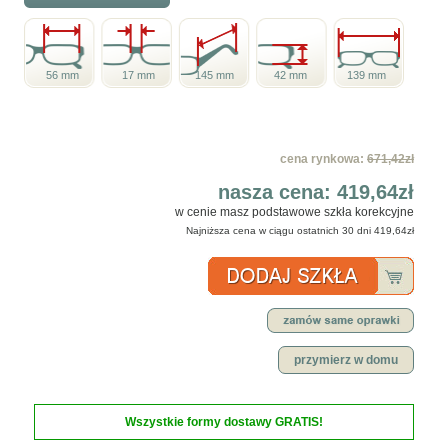
56 mm
17 mm
145 mm
42 mm
139 mm
cena rynkowa:
671,42zł
nasza cena:
419,64zł
w cenie masz podstawowe szkła korekcyjne
Najniższa cena w ciągu ostatnich 30 dni
419,64zł
przymierz w domu
Wszystkie formy dostawy GRATIS!