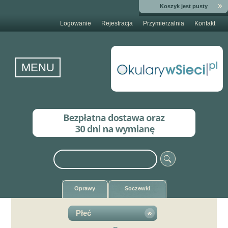
Koszyk jest pusty
Logowanie
Rejestracja
Przymierzalnia
Kontakt
MENU
Oprawy
Soczewki
Płeć