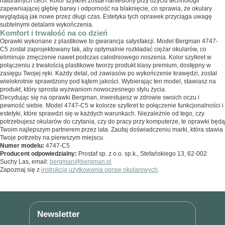
naturalnych cech. Kolor szylkret został naniesiony przy użyciu technologii
zapewniającej głębię barwy i odporność na blaknięcie, co sprawia, że okulary
wyglądają jak nowe przez długi czas. Estetyka tych oprawek przyciąga uwagę
subtelnymi detalami wykończenia.
Komfort i trwałość na co dzień
Oprawki wykonane z plastikowe to gwarancja satysfakcji. Model Bergman 4747-
C5 został zaprojektowany tak, aby optymalnie rozkładać ciężar okularów, co
eliminuje zmęczenie nawet podczas całodniowego noszenia. Kolor szylkret w
połączeniu z trwałością plastikowe tworzy produkt klasy premium, dostępny w
zasięgu Twojej ręki. Każdy detal, od zawiasów po wykończenie krawędzi, został
wielokrotnie sprawdzony pod kątem jakości. Wybierając ten model, stawiasz na
produkt, który sprosta wyzwaniom nowoczesnego stylu życia.
Decydując się na oprawki Bergman, inwestujesz w zdrowie swoich oczu i
pewność siebie. Model 4747-C5 w kolorze szylkret to połączenie funkcjonalności i
estetyki, które sprawdzi się w każdych warunkach. Niezależnie od tego, czy
potrzebujesz okularów do czytania, czy do pracy przy komputerze, te oprawki będą
Twoim najlepszym partnerem przez lata. Zaufaj doświadczeniu marki, która stawia
Twoje potrzeby na pierwszym miejscu.
Numer modelu:
4747-C5
Producent odpowiedzialny:
Prostaf sp. z o.o. sp.k., Stefańskiego 13, 62-002
Suchy Las, email:
bergman@bergman.pl
Zapoznaj się z
instrukcją użytkowania opraw okularowych
.
Newsletter