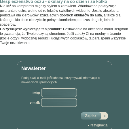
Bezpieczeństwo oczu - okulary na co dzień i za kółko
Nie idź na kompromis między stylem a zdrowiem. Wbudowana polaryzacja
gwarantuje ostre, wolne od refleksów świetlnych widzenie. Jest to absolutna
podstawa dla kierowców szukających
dobrych okularów do auta
, a także dla
każdego, kto chce cieszyć się pełnym komfortem podczas długich, letnich
spacerów.
Co zyskujesz wybierając ten produkt?
Postawienie na akcesoria marki Bergman
to gwarancja, że Twoje oczy są chronione. Jeśli zależy Ci na modnym fasonie
(kocie oczy) i widocznej redukcji uciążliwych odblasków, ta para spełni wszystkie
Twoje oczekiwania.
Newsletter
Podaj swój e-mail, jeśli chcesz otrzymywać informacje o
nowościach i promocjach
imię:
e-mail:
rezygnacja