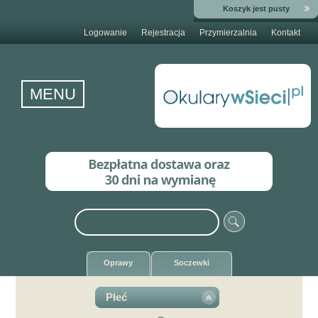
Koszyk jest pusty
Logowanie
Rejestracja
Przymierzalnia
Kontakt
MENU
Oprawy
Soczewki
Płeć