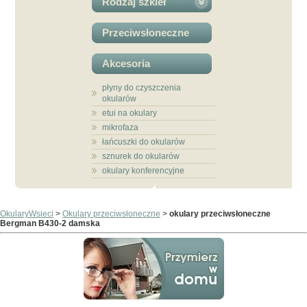
Rodzaj szkieł
Przeciwsłoneczne
Akcesoria
płyny do czyszczenia
okularów
etui na okulary
mikrofaza
łańcuszki do okularów
sznurek do okularów
okulary konferencyjne
OkularyWsieci
>
Okulary przeciwsłoneczne
>
okulary przeciwsłoneczne
Bergman B430-2 damska