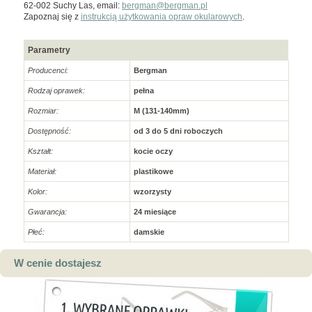
62-002 Suchy Las, email:
bergman@bergman.pl
Zapoznaj się z
instrukcją użytkowania opraw okularowych
.
Parametry
Producenci:
Bergman
Rodzaj oprawek:
pełna
Rozmiar:
M (131-140mm)
Dostępność:
od 3 do 5 dni roboczych
Kształt:
kocie oczy
Materiał:
plastikowe
Kolor:
wzorzysty
Gwarancja:
24 miesiące
Płeć:
damskie
W cenie dostajesz