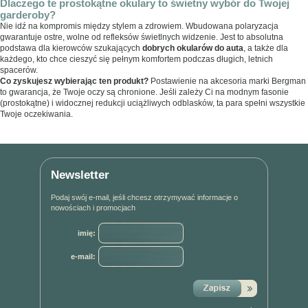
Dlaczego te prostokątne okulary to świetny wybór do Twojej
garderoby?
Nie idź na kompromis między stylem a zdrowiem. Wbudowana polaryzacja
gwarantuje ostre, wolne od refleksów świetlnych widzenie. Jest to absolutna
podstawa dla kierowców szukających
dobrych okularów do auta
, a także dla
każdego, kto chce cieszyć się pełnym komfortem podczas długich, letnich
spacerów.
Co zyskujesz wybierając ten produkt?
Postawienie na akcesoria marki Bergman
to gwarancja, że Twoje oczy są chronione. Jeśli zależy Ci na modnym fasonie
(prostokątne) i widocznej redukcji uciążliwych odblasków, ta para spełni wszystkie
Twoje oczekiwania.
Newsletter
Podaj swój e-mail, jeśli chcesz otrzymywać informacje o
nowościach i promocjach
imię:
e-mail: