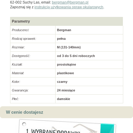
62-002 Suchy Las, email:
bergman@bergman.pl
Zapoznaj się z
instrukcją użytkowania opraw okularowych
.
Parametry
Producenci:
Bergman
Rodzaj oprawek:
pełna
Rozmiar:
M (131-140mm)
Dostępność:
od 3 do 5 dni roboczych
Kształt:
prostokątne
Materiał:
plastikowe
Kolor:
czarny
Gwarancja:
24 miesiące
Płeć:
damskie
W cenie dostajesz