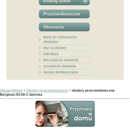
Rodzaj szkieł
Przeciwsłoneczne
Akcesoria
płyny do czyszczenia
okularów
etui na okulary
mikrofaza
łańcuszki do okularów
sznurek do okularów
okulary konferencyjne
OkularyWsieci
>
Okulary przeciwsłoneczne
>
okulary przeciwsłoneczne
Bergman B158-2 damska