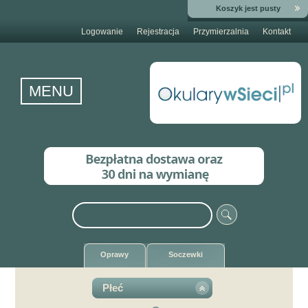
Koszyk jest pusty
Logowanie
Rejestracja
Przymierzalnia
Kontakt
MENU
Oprawy
Soczewki
Płeć