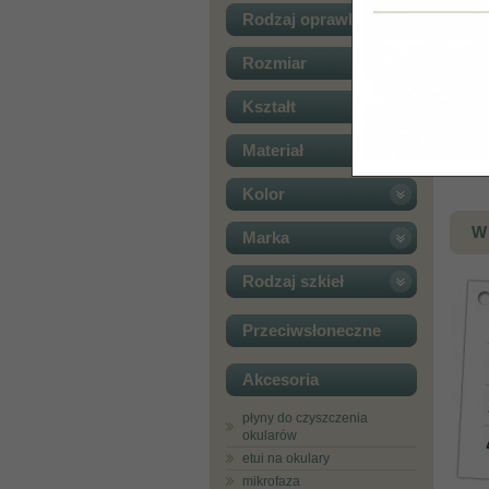
Rodzaj oprawki
Rozmiar
Kształt
Materiał
Kolor
W 
Marka
Rodzaj szkieł
Przeciwsłoneczne
Akcesoria
płyny do czyszczenia
okularów
etui na okulary
mikrofaza