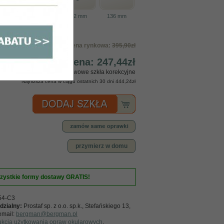
8 mm
140 mm
42 mm
136 mm
cena rynkowa:
395,90zł
nasza cena:
247,44zł
w cenie masz podstawowe szkła korekcyjne
Najniższa cena w ciągu ostatnich 30 dni
444,24zł
przymierz w domu
zystkie formy dostawy GRATIS!
54-C3
dzialny:
Prostaf sp. z o.o. sp.k., Stefańskiego 13,
email:
bergman@bergman.pl
rukcją użytkowania opraw okularowych
.