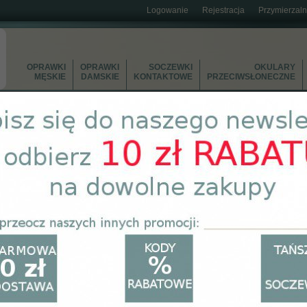
Logowanie
Rejestracja
Przymierzaln
OPRAWKI
OPRAWKI
SOCZEWKI
OKULARY
MĘSKIE
DAMSKIE
KONTAKTOWE
PRZECIWSŁONECZNE
yWsieci
>
Oprawki damskie
>
Bergman 4854-C3
ergman 4854-C3
producent:
Bergma