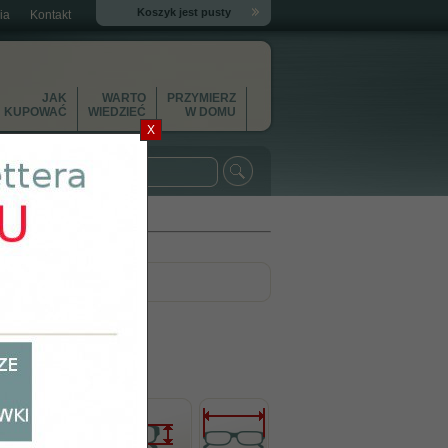
Koszyk jest pusty
ia
Kontakt
JAK
WARTO
PRZYMIERZ
KUPOWAĆ
WIEDZIEĆ
W DOMU
X
n