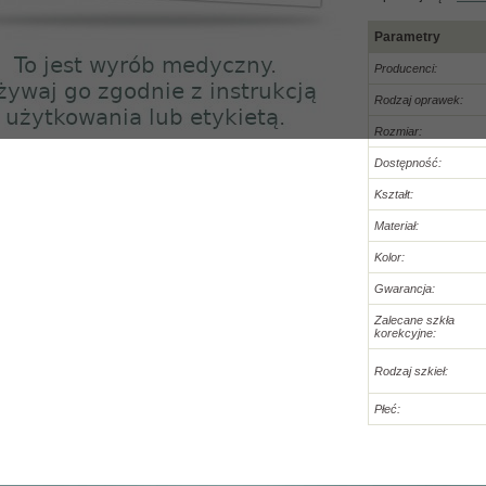
Parametry
Producenci:
Rodzaj oprawek:
Rozmiar:
Dostępność:
Kształt:
Materiał:
Kolor:
Gwarancja:
Zalecane szkła
korekcyjne:
Rodzaj szkieł:
Płeć: