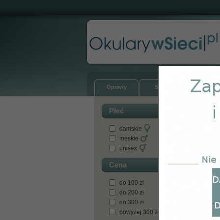
Oprawy
Soczewki
Okular
Płeć
damskie
B
męskie
unisex
Cena
do 100 zł
do 200 zł
do 300 zł
powyżej 300 zł