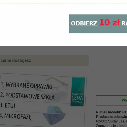
54 mm
1
cenie dostajesz
Ws
Numer modelu:
48
Producent odpowie
62-002 Suchy Las, 
Zapoznaj się z
inst