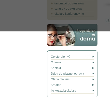
łańcuszki do okularów
sznurek do okularów
okulary konferencyjne
Co oferujemy?
O firmie
Kontakt
Szkła do własnej oprawy
Oferta dla firm
Kreator
Ile kosztują okulary