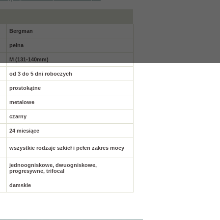
Bergman
pełna
M (131-140mm)
od 3 do 5 dni roboczych
prostokątne
metalowe
czarny
24 miesiące
wszystkie rodzaje szkieł i pełen zakres mocy
jednoogniskowe, dwuogniskowe,
progresywne, trifocal
damskie