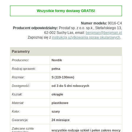
Wszystkie formy dostawy GRATIS!
Numer modelu:
9016-C4
Producent odpowiedzialny:
Prostaf sp. z o.o. sp.k., Stefańskiego 13,
62-002 Suchy Las, email:
bergman@bergman.pl
Zapoznaj się z
instrukcją użytkowania opraw okularowych
.
Parametry
Producenci:
Nordik
Rodzaj oprawek:
pełna
Rozmiar:
S (119-130mm)
Dostępność:
od 3 do 5 dni roboczych
Kształt:
okrągłe
Materiał:
plastikowe
Kolor:
szary
Gwarancja:
24 miesiące
Zalecane szkła
wszystkie rodzaje szkieł i pełen zakres mocy
korekcyjne: