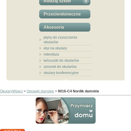
Rodzaj szkieł
Przeciwsłoneczne
Akcesoria
płyny do czyszczenia
okularów
etui na okulary
mikrofaza
łańcuszki do okularów
sznurek do okularów
okulary konferencyjne
OkularyWsieci
>
Oprawki damskie
>
9016-C4 Nordik damskie