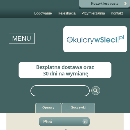
Koszyk jest pusty
Logowanie
Rejestracja
Przymierzalnia
Kontakt
MENU
Oprawy
Soczewki
Płeć