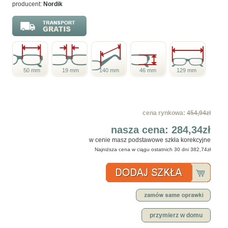
producent:
Nordik
50 mm
19 mm
140 mm
46 mm
129 mm
cena rynkowa:
454,94zł
nasza cena:
284,34zł
w cenie masz podstawowe szkła korekcyjne
Najniższa cena w ciągu ostatnich 30 dni
382,74zł
przymierz w domu